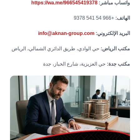
واتساب مباشر:
https://wa.me/966545419378
الهاتف:
+966 54 541 9378
البريد الإلكتروني:
info@aknan-group.com
مكتب الرياض:
حي الوادي، طريق الدائري الشمالي، الرياض
مكتب جدة:
حي العزيزية، شارع الخباز، جدة